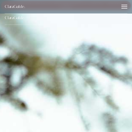
DIE ANMELDUNG FÜR DIE 2026 MOUNTAIN RETREATS IST GEÖFFNET. LIMITIERTE
ClaraGulde
.
PLÄTZE!
ClaraGulde.