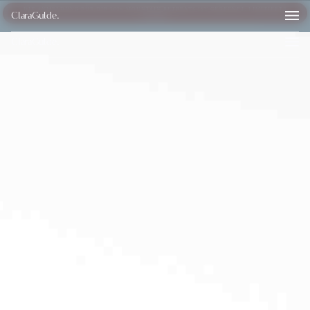
DIE ANMELDUNG FÜR DIE 2026 MOUNTAIN RETREATS IST GEÖFFNET. LIMITIERTE
ClaraGulde
.
PLÄTZE!
ClaraGulde.