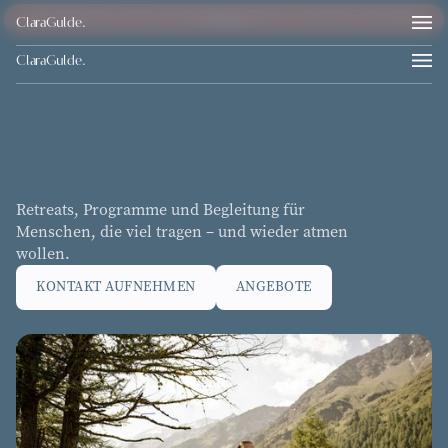
DIE ANMELDUNG FÜR DIE 2026 MOUNTAIN RETREATS IST GEÖFFNET. LIMITIERTE
ClaraGulde
.
PLÄTZE!
ClaraGulde.
Retreats, Programme und Begleitung für
Menschen, die viel tragen – und wieder atmen
wollen.
KONTAKT AUFNEHMEN
ANGEBOTE