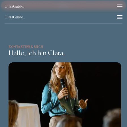
DIE ANMELDUNG FÜR DIE 2026 MOUNTAIN RETREATS IST GEÖFFNET. LIMITIERTE
ClaraGulde
.
PLÄTZE!
ClaraGulde.
KONTAKTIERE MICH
Hallo, ich bin Clara
.